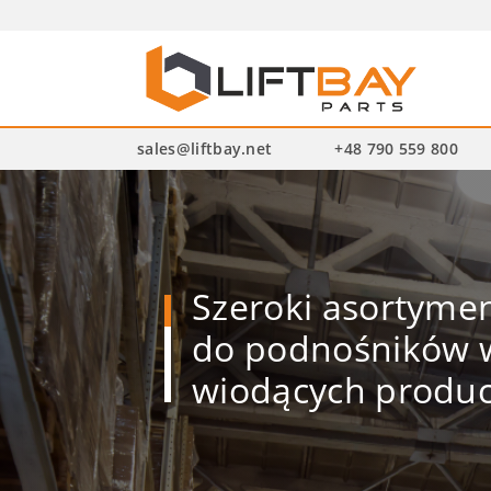
Wysz
pro
sales@liftbay.net
+48 790 559 800
Szeroki asortym
do podnośników w
wiodących produ