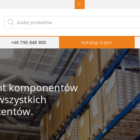
PL
ukiwarka
duktów
+48 790 848 800
Katalog części
ent komponentów
szystkich
centów.