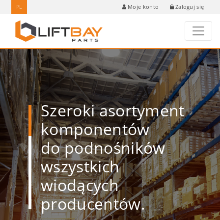
PL
Zaloguj się
Moje konto
Szeroki asortyment
komponentów
do podnośników
wszystkich
wiodących
producentów.