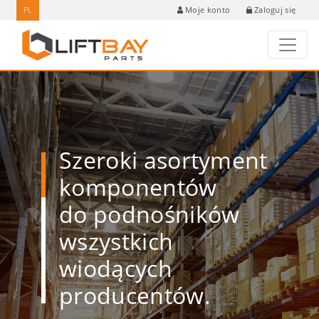
PL
Zaloguj się
Moje konto
Szeroki asortyment
komponentów
do podnośników
wszystkich
wiodących
producentów.