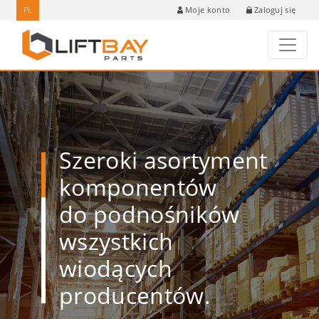
PL
Zaloguj się
Moje konto
Szeroki asortyment
komponentów
do podnośników
wszystkich
wiodących
producentów.