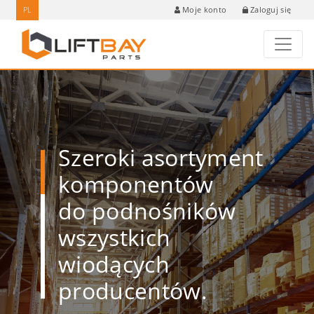
PL
Zaloguj się
Moje konto
Szeroki asortyment
komponentów
do podnośników
wszystkich
wiodących
producentów.