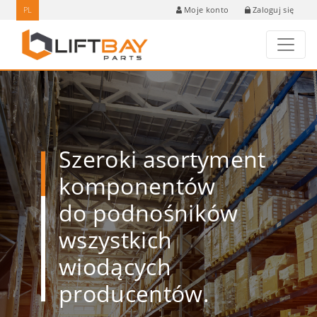
PL
Zaloguj się
Moje konto
Szeroki asortyment
komponentów
do podnośników
wszystkich
wiodących
producentów.