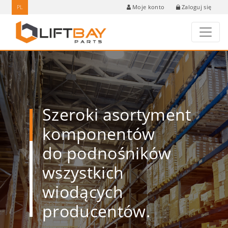
PL
Zaloguj się
Moje konto
Szeroki asortyment
komponentów
do podnośników
wszystkich
wiodących
producentów.