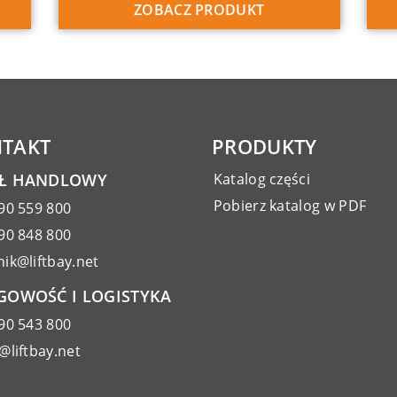
ZOBACZ PRODUKT
TAKT
PRODUKTY
AŁ HANDLOWY
Katalog części
Pobierz katalog w PDF
90 559 800
90 848 800
ik@liftbay.net
GOWOŚĆ I LOGISTYKA
90 543 800
@liftbay.net