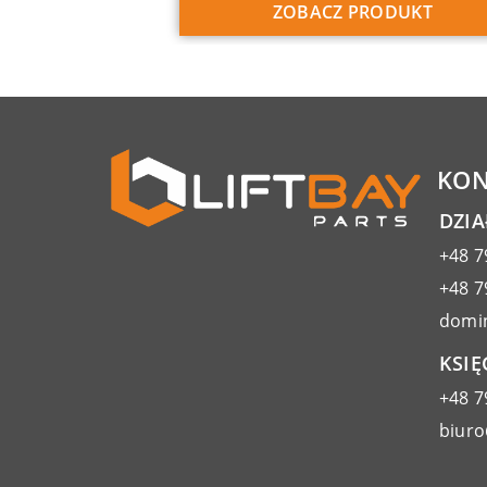
ZOBACZ PRODUKT
KON
DZI
+48 7
+48 7
domin
KSIĘ
+48 7
biuro