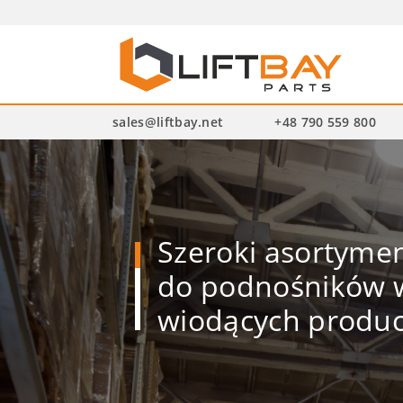
Wysz
pro
sales@liftbay.net
+48 790 559 800
Szeroki asortym
do podnośników w
wiodących produ