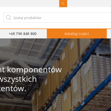
PL
ukiwarka
duktów
+48 790 848 800
Katalog części
ent komponentów
szystkich
centów.