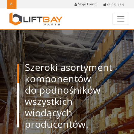
PL
Zaloguj się
Moje konto
Szeroki asortyment
komponentów
do podnośników
wszystkich
wiodących
producentów.