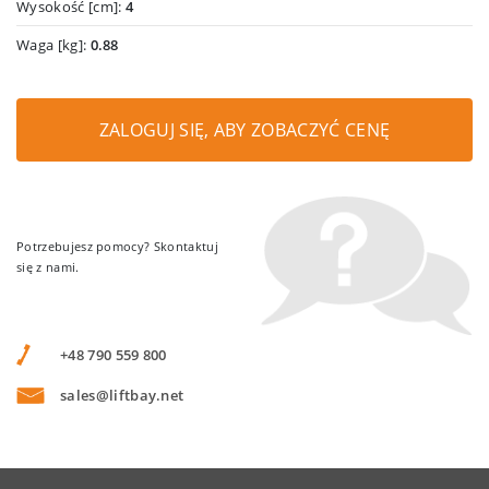
Wysokość [cm]:
4
Waga [kg]:
0.88
ZALOGUJ SIĘ, ABY ZOBACZYĆ CENĘ
Potrzebujesz pomocy? Skontaktuj
się z nami.
+48 790 559 800
sales@liftbay.net