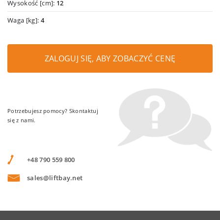
Wysokość [cm]:
12
Waga [kg]:
4
ZALOGUJ SIĘ, ABY ZOBACZYĆ CENĘ
Potrzebujesz pomocy? Skontaktuj
się z nami.
+48 790 559 800
sales@liftbay.net