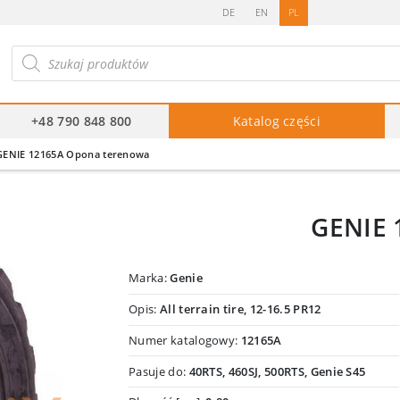
DE
EN
PL
ukiwarka
duktów
+48 790 848 800
Katalog części
GENIE 12165A Opona terenowa
GENIE 
Marka:
Genie
Opis:
All terrain tire, 12-16.5 PR12
Numer katalogowy:
12165A
Pasuje do:
40RTS, 460SJ, 500RTS, Genie S45