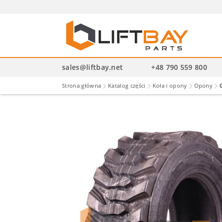
Wysz
pro
sales@liftbay.net
+48 790 559 800
Strona główna
Katalog części
Koła i opony
Opony