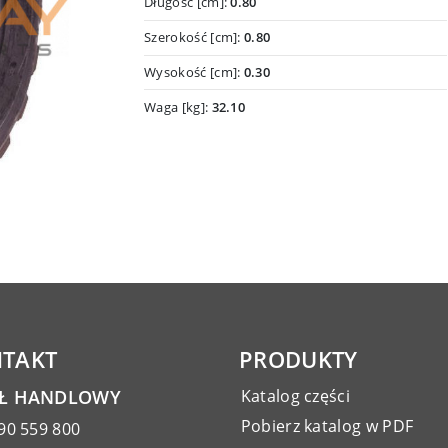
Długość [cm]:
0.80
Szerokość [cm]:
0.80
Wysokość [cm]:
0.30
Waga [kg]:
32.10
TAKT
PRODUKTY
AŁ HANDLOWY
Katalog części
Pobierz katalog w PDF
90 559 800