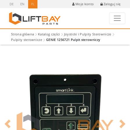
DE
EN
PL
Zaloguj się
Moje konto
Strona główna
Katalog części
Joysticki i Pulpity Sterownicze
Pulpity sterownicze
GENIE 1256721 Pulpit sterowniczy
Previous
Next