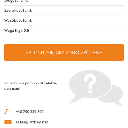
Długość [cm]:
Szerokość [cm]:
Wysokość [cm]:
Waga [kg]:
0.6
ZALOGUJ SIĘ, ABY ZOBACZYĆ CENĘ
Potrzebujesz pomocy? Skontaktuj
się z nami.
+48 790 559 800
sales@liftbay.net