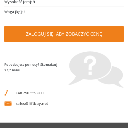
Wysokość [cm]:
9
Waga [kg]:
1
ZALOGUJ SIĘ, ABY ZOBACZYĆ CENĘ
Potrzebujesz pomocy? Skontaktuj
się z nami.
+48 790 559 800
sales@liftbay.net