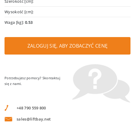
Szerokość [cm]:
Wysokość [cm]:
Waga [kg]:
0.53
ZALOGUJ SIĘ, ABY ZOBACZYĆ CENĘ
Potrzebujesz pomocy? Skontaktuj
się z nami.
+48 790 559 800
sales@liftbay.net