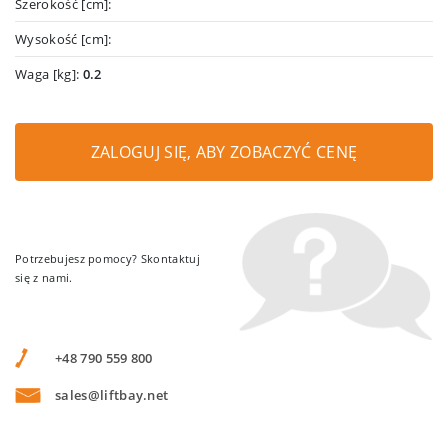
Szerokość [cm]:
Wysokość [cm]:
Waga [kg]:
0.2
ZALOGUJ SIĘ, ABY ZOBACZYĆ CENĘ
Potrzebujesz pomocy? Skontaktuj
się z nami.
+48 790 559 800
sales@liftbay.net