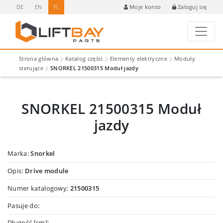
DE
EN
PL
Zaloguj się
Moje konto
Strona główna
Katalog części
Elementy elektryczne
Moduły
sterujące
SNORKEL 21500315 Moduł jazdy
SNORKEL 21500315 Moduł
jazdy
Marka:
Snorkel
Opis:
Drive module
Numer katalogowy:
21500315
Pasuje do:
Długość [cm]: