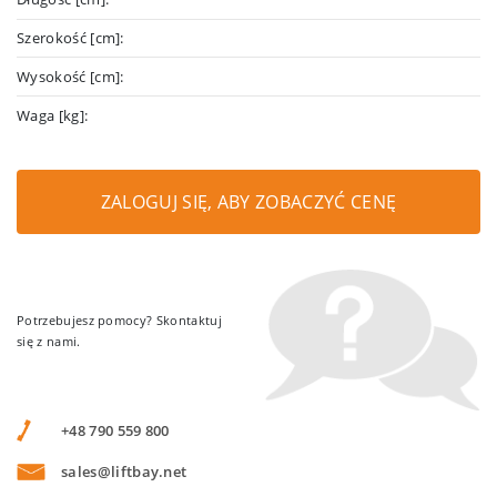
Szerokość [cm]:
Wysokość [cm]:
Waga [kg]:
ZALOGUJ SIĘ, ABY ZOBACZYĆ CENĘ
Potrzebujesz pomocy? Skontaktuj
się z nami.
+48 790 559 800
sales@liftbay.net