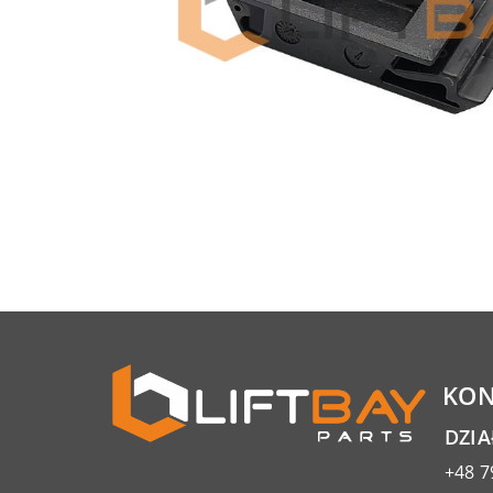
KON
DZI
+48 7