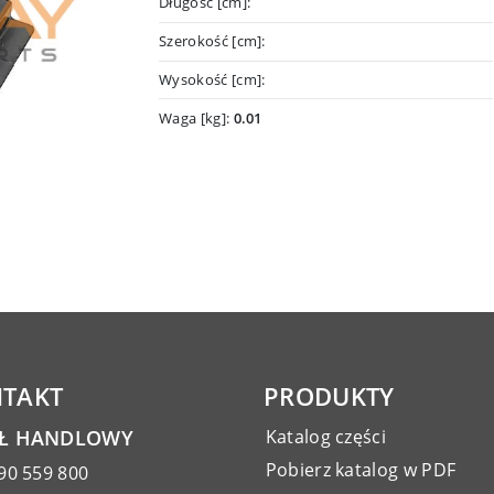
Długość [cm]:
Szerokość [cm]:
Wysokość [cm]:
Waga [kg]:
0.01
TAKT
PRODUKTY
AŁ HANDLOWY
Katalog części
Pobierz katalog w PDF
90 559 800