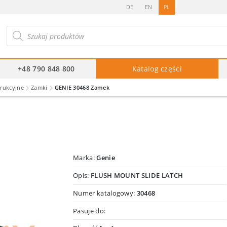
DE
EN
PL
ukiwarka
duktów
+48 790 848 800
Katalog części
trukcyjne
Zamki
GENIE 30468 Zamek
Marka:
Genie
Opis:
FLUSH MOUNT SLIDE LATCH
Numer katalogowy:
30468
Pasuje do: