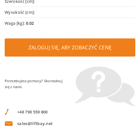
Szerokość [cm]:
Wysokość [cm]:
Waga [kg]:
0.02
ZALOGUJ SIĘ, ABY ZOBACZYĆ CENĘ
Potrzebujesz pomocy? Skontaktuj
się z nami.
+48 790 559 800
sales@liftbay.net